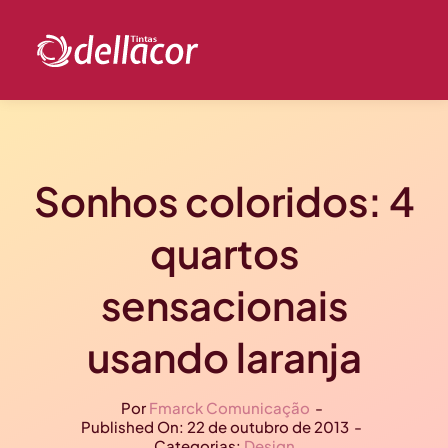
Ir
para
o
conteúdo
Sonhos coloridos: 4
quartos
sensacionais
usando laranja
Por
Fmarck Comunicação
-
Published On: 22 de outubro de 2013
-
Categorias:
Design