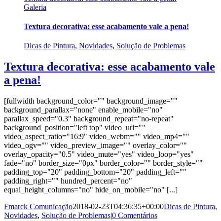
Galeria
Textura decorativa: esse acabamento vale a pena!
Dicas de Pintura
,
Novidades
,
Solução de Problemas
Textura decorativa: esse acabamento vale
a pena!
[fullwidth background_color="" background_image=""
background_parallax="none" enable_mobile="no"
parallax_speed="0.3" background_repeat="no-repeat"
background_position="left top" video_url=""
video_aspect_ratio="16:9" video_webm="" video_mp4=""
video_ogv="" video_preview_image="" overlay_color=""
overlay_opacity="0.5" video_mute="yes" video_loop="yes"
fade="no" border_size="0px" border_color="" border_style=""
padding_top="20" padding_bottom="20" padding_left=""
padding_right="" hundred_percent="no"
equal_height_columns="no" hide_on_mobile="no" [...]
Fmarck Comunicação
2018-02-23T04:36:35+00:00
Dicas de Pintura
,
Novidades
,
Solução de Problemas
|
0 Comentários