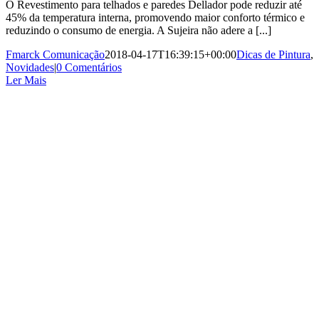
O Revestimento para telhados e paredes Dellador pode reduzir até
45% da temperatura interna, promovendo maior conforto térmico e
reduzindo o consumo de energia. A Sujeira não adere a [...]
Fmarck Comunicação
2018-04-17T16:39:15+00:00
Dicas de Pintura
,
Novidades
|
0 Comentários
Ler Mais