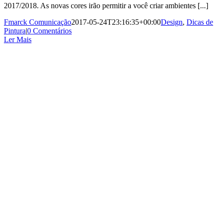
2017/2018. As novas cores irão permitir a você criar ambientes [...]
Fmarck Comunicação
2017-05-24T23:16:35+00:00
Design
,
Dicas de
Pintura
|
0 Comentários
Ler Mais