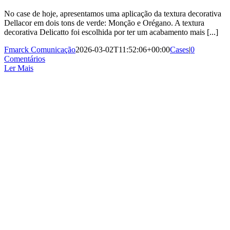
No case de hoje, apresentamos uma aplicação da textura decorativa
Dellacor em dois tons de verde: Monção e Orégano. A textura
decorativa Delicatto foi escolhida por ter um acabamento mais [...]
Fmarck Comunicação
2026-03-02T11:52:06+00:00
Cases
|
0
Comentários
Ler Mais