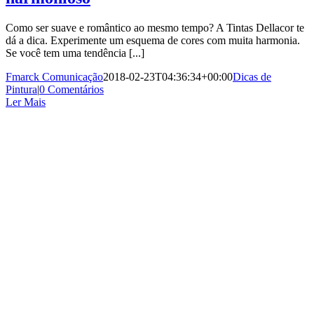
Como ser suave e romântico ao mesmo tempo? A Tintas Dellacor te
dá a dica. Experimente um esquema de cores com muita harmonia.
Se você tem uma tendência [...]
Fmarck Comunicação
2018-02-23T04:36:34+00:00
Dicas de
Pintura
|
0 Comentários
Ler Mais