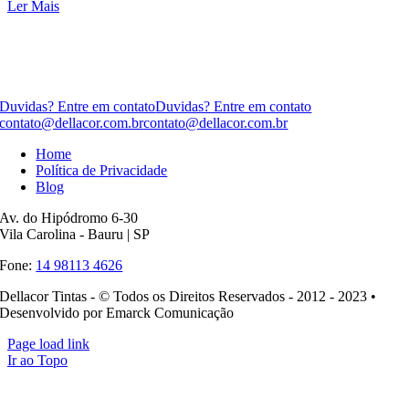
Ler Mais
Duvidas? Entre em contato
Duvidas? Entre em contato
contato@dellacor.com.br
contato@dellacor.com.br
Home
Política de Privacidade
Blog
Av. do Hipódromo 6-30
Vila Carolina - Bauru | SP
Fone:
14 98113 4626
Dellacor Tintas - © Todos os Direitos Reservados - 2012 - 2023 •
Desenvolvido por Emarck Comunicação
Page load link
Ir ao Topo