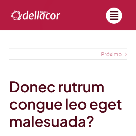
Ir
para
o
conteúdo
Próximo
Donec rutrum
congue leo eget
malesuada?