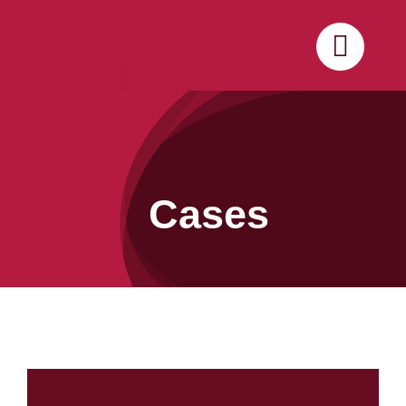
Ir
para
o
conteúdo
Cases